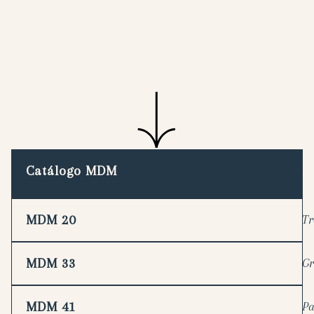
Catálogo MDM
Tí
MDM 20
Tr
MDM 33
Gr
MDM 41
Pa